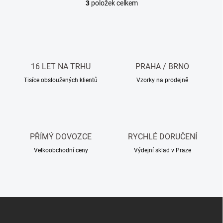
3
položek celkem
O
v
l
á
d
a
c
16 LET NA TRHU
PRAHA / BRNO
í
Tisíce obsloužených klientů
Vzorky na prodejně
p
r
v
k
y
v
PŘÍMÝ DOVOZCE
RYCHLÉ DORUČENÍ
ý
p
Velkoobchodní ceny
Výdejní sklad v Praze
i
s
u
Z
á