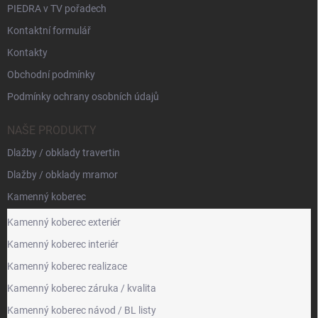
PIEDRA v TV pořadech
Kontaktní formulář
Kontakty
Obchodní podmínky
Podmínky ochrany osobních údajů
NAŠE PRODUKTY
Dlažby / obklady travertin
Dlažby / obklady mramor
Kamenný koberec
Kamenný koberec exteriér
Kamenný koberec interiér
Kamenný koberec realizace
Kamenný koberec záruka / kvalita
Kamenný koberec návod / BL listy