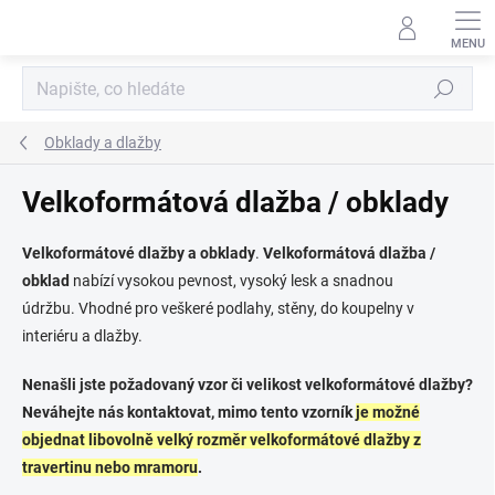
Přejít
na
obsah
Hledat
Obklady a dlažby
Velkoformátová dlažba / obklady
Velkoformátové dlažby a obklady
.
Velkoformátová dlažba /
obklad
nabízí vysokou pevnost, vysoký lesk a snadnou
údržbu. Vhodné pro veškeré podlahy, stěny, do koupelny v
interiéru a dlažby.
Nenašli jste požadovaný vzor či velikost velkoformátové dlažby?
Neváhejte nás kontaktovat, mimo tento vzorník
je možné
objednat libovolně velký rozměr velkoformátové dlažby z
travertinu nebo mramoru
.