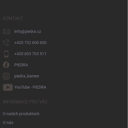
p
a
t
KONTAKT
í
info
@
piedra.cz
+420 732 600 600
+420 603 703 511
PIEDRA
piedra_kamen
YouTube - PIEDRA
INFORMACE PRO VÁS
O našich produktech
O nás