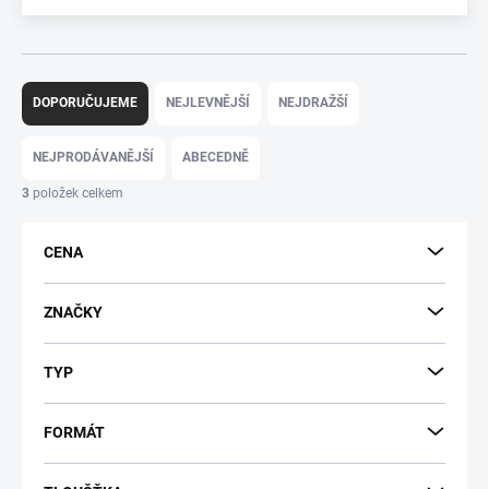
Ř
DOPORUČUJEME
NEJLEVNĚJŠÍ
NEJDRAŽŠÍ
a
z
e
NEJPRODÁVANĚJŠÍ
ABECEDNĚ
n
3
položek celkem
í
p
r
CENA
o
d
ZNAČKY
u
k
t
TYP
ů
FORMÁT