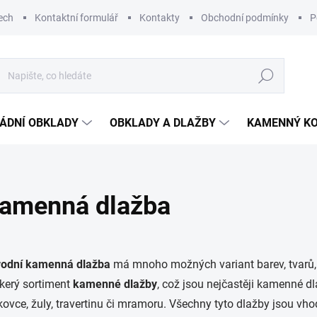
ech
Kontaktní formulář
Kontakty
Obchodní podmínky
P
Hledat
ÁDNÍ OBKLADY
OBKLADY A DLAŽBY
KAMENNÝ K
amenná dlažba
rodní kamenná dlažba
má mnoho možných variant barev, tvarů, 
kerý sortiment
kamenné dlažby
, což jsou nejčastěji kamenné dla
kovce, žuly, travertinu či mramoru. Všechny tyto dlažby jsou vhod