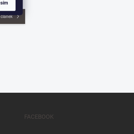
asím
 článek
FACEBOOK