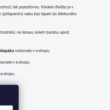
chozí, tak pojezdovou. Kladení dlažby je v
n (přilepením) nebo bez lepení do štěrkového
 chodníků, na terasu, kolem bazénu apod.
 šlapáku
naleznete v e-shopu.
eznete v e-shopu.
 e-shopu.
u.
-shopu.