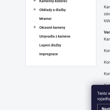
Kamenný koberec
í
Kam
p
Obklady a dlažby
a
záv
n
Mramor
lóž
e
Okrasné kameny
l
Ven
Umyvadla z kamene
Kam
Lepení dlažby
Kom
Impregnace
Kom
Kom
Kom
Tento 
Kom
vyjadřu
Nast