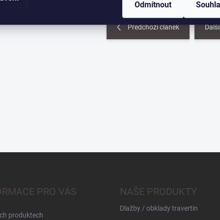
Odmítnout
Souhl
Předchozí článek
Další
ORMACE PRO VÁS
NAŠE PRODUKTY
Dlažby / obklady travertin
ch produktech