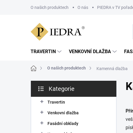
Přejít
na
O našich produktech
O nás
PIEDRA v TV pořad
obsah
TRAVERTIN
VENKOVNÍ DLAŽBA
FAS
Domů
O našich produktech
Kamenná dlažba
P
K
Kategorie
o
Přeskočit
s
kategorie
t
Travertin
r
Pří
Venkovní dlažba
a
veš
n
Fasádní obklady
pís
n