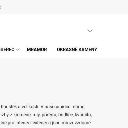
odmínky ochrany osobních údajů
PRÁZDNÝ KOŠÍK
NÁKUPNÍ
KOŠÍK
OBEREC
MRAMOR
OKRASNÉ KAMENY
UMYVAD
tlouštěk a velikostí. V naší nabídce máme
žby z křemene, ruly, porfyru, břidlice, kvarcitu,
né pro interiér i exteriér a jsou mrazuvzdorné.