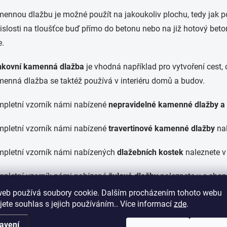
ennou dlažbu je možné použít na jakoukoliv plochu, tedy jak po
islosti na tloušťce buď přímo do betonu nebo na již hotový beto
e.
kovní kamenná dlažba
je vhodná například pro vytvoření cest,
enná dlažba se taktéž používá v interiéru domů a budov.
pletní vzorník námi nabízené
nepravidelné kamenné dlažby a
pletní vzorník námi nabízené
travertinové kamenné dlažby
nal
pletní vzorník námi nabízených
dlažebních kostek
naleznete v
pletní vzorník námi nabízené
žulové dlažby
naleznete v e-shop
web používá soubory cookie. Dalším procházením tohoto webu
pletní vzorník námi nabízené
mramorové dlažby
naleznete v e
jete souhlas s jejich používáním.. Více informací
zde
.
avení