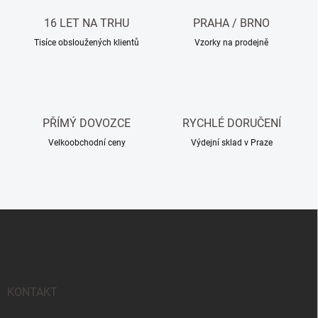
a
c
16 LET NA TRHU
PRAHA / BRNO
í
Tisíce obsloužených klientů
Vzorky na prodejně
p
r
v
k
y
v
PŘÍMÝ DOVOZCE
RYCHLÉ DORUČENÍ
ý
p
Velkoobchodní ceny
Výdejní sklad v Praze
i
s
u
Z
á
p
a
t
KONTAKT
í