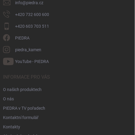
info
@
piedra.cz
+420 732 600 600
+420 603 703 511
PIEDRA
piedra_kamen
YouTube - PIEDRA
INFORMACE PRO VÁS
O našich produktech
O nás
PIEDRA v TV pořadech
Kontaktní formulář
Kontakty