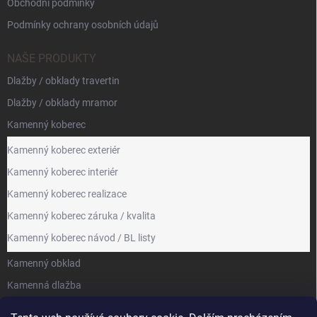
Obchodní podmínky
Podmínky ochrany osobních údajů
NAŠE PRODUKTY
Dlažby / obklady travertin
Dlažby / obklady mramor
Kamenný koberec
Kamenný koberec exteriér
Kamenný koberec interiér
Kamenný koberec realizace
Kamenný koberec záruka / kvalita
Kamenný koberec návod / BL listy
Kamenný obklad
Kamenná dlažba
Kamenická výroba