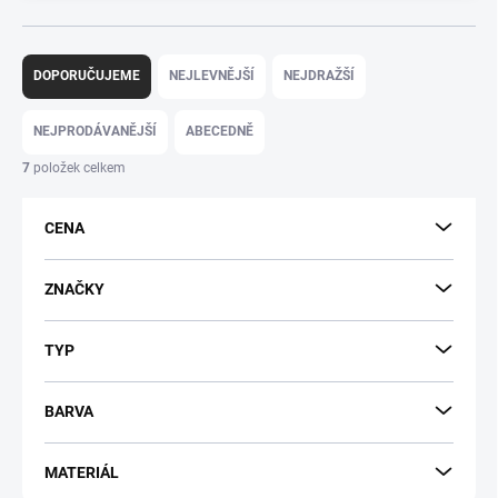
Ř
DOPORUČUJEME
NEJLEVNĚJŠÍ
NEJDRAŽŠÍ
a
z
e
NEJPRODÁVANĚJŠÍ
ABECEDNĚ
n
7
položek celkem
í
p
r
CENA
o
d
ZNAČKY
u
k
t
TYP
ů
BARVA
MATERIÁL