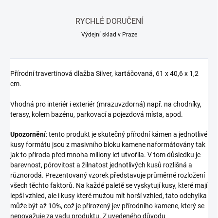
RYCHLÉ DORUČENÍ
Výdejní sklad v Praze
Přírodní travertinová dlažba Silver, kartáčovaná, 61 x 40,6 x 1,2
cm.
Vhodná pro interiér i exteriér (mrazuvzdorná) např. na chodníky,
terasy, kolem bazénu, parkovací a pojezdová místa, apod.
Upozornění
:
tento produkt je skutečný přírodní kámen a jednotlivé
kusy formátu jsou z masivního bloku kamene naformátovány tak
jak to příroda před mnoha miliony let utvořila. V tom důsledku je
barevnost, pórovitost a žilnatost jednotlivých kusů rozlišná a
různorodá. Prezentovaný vzorek představuje průměrné rozložení
všech těchto faktorů. Na každé paletě se vyskytují kusy, které mají
lepší vzhled, ale i kusy které mužou mít horší vzhled, tato odchylka
může být až 10%, což je přirozený jev přírodního kamene, který se
nepovažuje za vadu produktu. Z uvedeného důvodu