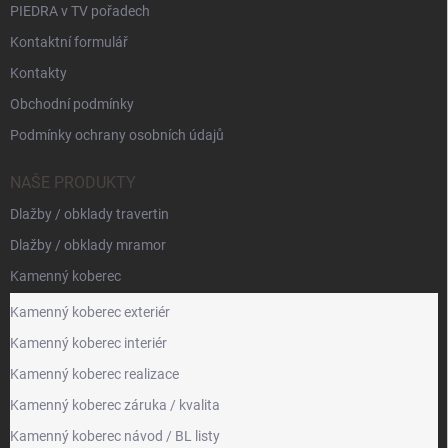
PIEDRA v TV pořadech
Kontaktní formulář
Kontakty
Obchodní podmínky
Podmínky ochrany osobních údajů
NAŠE PRODUKTY
Dlažby / obklady travertin
Dlažby / obklady mramor
Kamenný koberec
Kamenný koberec exteriér
Kamenný koberec interiér
Kamenný koberec realizace
Kamenný koberec záruka / kvalita
Kamenný koberec návod / BL listy