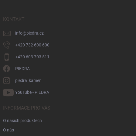
p
a
t
KONTAKT
í
info
@
piedra.cz
+420 732 600 600
+420 603 703 511
PIEDRA
piedra_kamen
YouTube - PIEDRA
INFORMACE PRO VÁS
O našich produktech
O nás