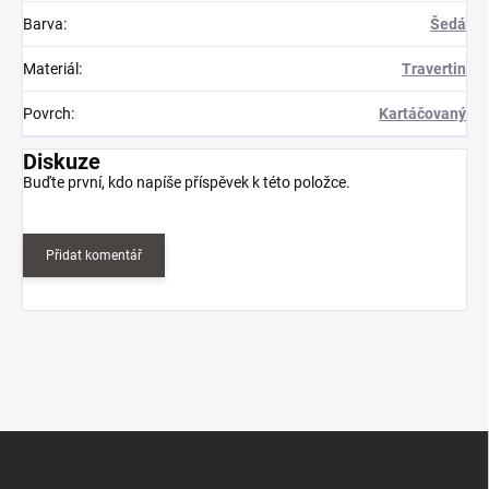
Barva
:
Šedá
Materiál
:
Travertin
Povrch
:
Kartáčovaný
Diskuze
Buďte první, kdo napíše příspěvek k této položce.
Přidat komentář
Z
á