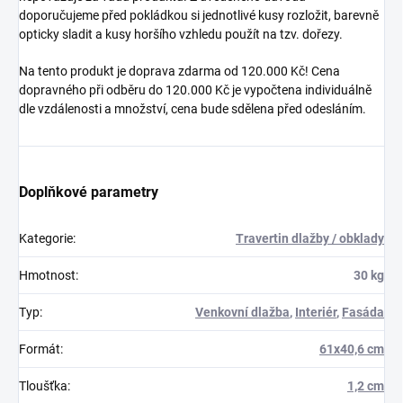
doporučujeme před pokládkou si jednotlivé kusy rozložit, barevně
opticky sladit a kusy horšího vzhledu použít na tzv. dořezy.
Na tento produkt je doprava zdarma od 120.000 Kč! Cena
dopravného při odběru do 120.000 Kč je vypočtena individuálně
dle vzdálenosti a množství, cena bude sdělena před odesláním.
Doplňkové parametry
Kategorie
:
Travertin dlažby / obklady
Hmotnost
:
30 kg
Typ
:
Venkovní dlažba
,
Interiér
,
Fasáda
Formát
:
61x40,6 cm
Tloušťka
:
1,2 cm