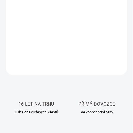
DORUČIT DO:
13.8.2026
−
+
Přidat do košíku
Přírodní travertinová dlažba / obklad Silver, kartáčovaná, 61 x
40,6 x 1,2 cm.
DETAILNÍ INFORMACE
ZEPTAT SE
HLÍDAT
16 LET NA TRHU
PŘÍMÝ DOVOZCE
Tisíce obsloužených klientů
Velkoobchodní ceny