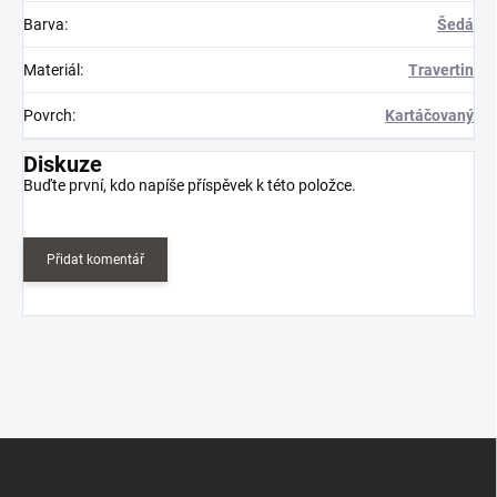
Barva
:
Šedá
Materiál
:
Travertin
Povrch
:
Kartáčovaný
Diskuze
Buďte první, kdo napíše příspěvek k této položce.
Přidat komentář
Z
á