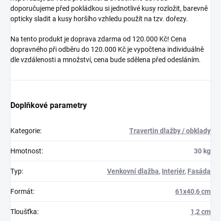
doporučujeme před pokládkou si jednotlivé kusy rozložit, barevně
opticky sladit a kusy horšího vzhledu použít na tzv. dořezy.
Na tento produkt je doprava zdarma od 120.000 Kč! Cena
dopravného při odběru do 120.000 Kč je vypočtena individuálně
dle vzdálenosti a množství, cena bude sdělena před odesláním.
Doplňkové parametry
Kategorie
:
Travertin dlažby / obklady
Hmotnost
:
30 kg
Typ
:
Venkovní dlažba
,
Interiér
,
Fasáda
Formát
:
61x40,6 cm
Tloušťka
:
1,2 cm