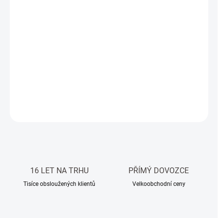
DORUČIT DO:
14.8.2026
−
+
Přidat do košíku
Přírodní travertinová dlažba / obklad Silver dark, kartáčovaná, 61
x 40,6 x 1,2 cm.
DETAILNÍ INFORMACE
ZEPTAT SE
HLÍDAT
16 LET NA TRHU
PŘÍMÝ DOVOZCE
Tisíce obsloužených klientů
Velkoobchodní ceny