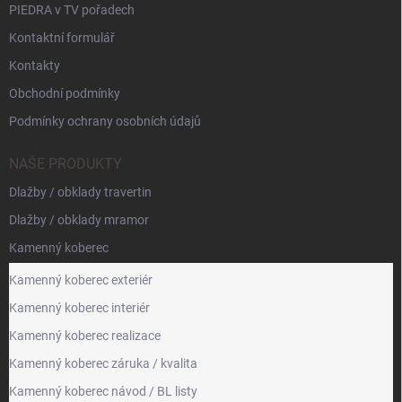
PIEDRA v TV pořadech
Kontaktní formulář
Kontakty
Obchodní podmínky
Podmínky ochrany osobních údajů
NAŠE PRODUKTY
Dlažby / obklady travertin
Dlažby / obklady mramor
Kamenný koberec
Kamenný koberec exteriér
Kamenný koberec interiér
Kamenný koberec realizace
Kamenný koberec záruka / kvalita
Kamenný koberec návod / BL listy