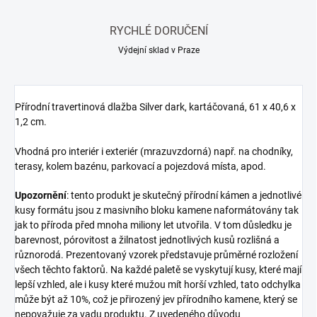
RYCHLÉ DORUČENÍ
Výdejní sklad v Praze
Přírodní travertinová dlažba Silver dark, kartáčovaná, 61 x 40,6 x
1,2 cm.
Vhodná pro interiér i exteriér (mrazuvzdorná) např. na chodníky,
terasy, kolem bazénu, parkovací a pojezdová místa, apod.
Upozornění
:
tento produkt je skutečný přírodní kámen a jednotlivé
kusy formátu jsou z masivního bloku kamene naformátovány tak
jak to příroda před mnoha miliony let utvořila. V tom důsledku je
barevnost, pórovitost a žilnatost jednotlivých kusů rozlišná a
různorodá. Prezentovaný vzorek představuje průměrné rozložení
všech těchto faktorů. Na každé paletě se vyskytují kusy, které mají
lepší vzhled, ale i kusy které mužou mít horší vzhled, tato odchylka
může být až 10%, což je přirozený jev přírodního kamene, který se
nepovažuje za vadu produktu. Z uvedeného důvodu