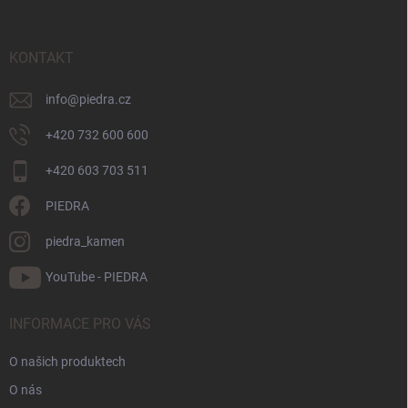
p
a
t
KONTAKT
í
info
@
piedra.cz
+420 732 600 600
+420 603 703 511
PIEDRA
piedra_kamen
YouTube - PIEDRA
INFORMACE PRO VÁS
O našich produktech
O nás