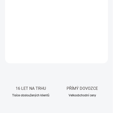
DORUČIT DO:
13.8.2026
−
+
Přidat do košíku
Přírodní travertinová dlažba / obklad, Noce, VC, tmelená,
broušená, rozměry 61 x 30,5 x 1,2 cm.
DETAILNÍ INFORMACE
ZEPTAT SE
HLÍDAT
16 LET NA TRHU
PŘÍMÝ DOVOZCE
Tisíce obsloužených klientů
Velkoobchodní ceny