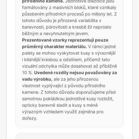
přírodního kamene.
Jednotlivé dlaždice jsou
formátovány z masivních bloků, které vznikaly
působením přírodních procesů po miliony let. Z
tohoto důvodu je přirozená variabilita v
barevnosti, pórovitosti a kresbě žil naprosto
běžným a nevyhnutelným jevem.
Prezentované vzorky reprezentují pouze
průměrný charakter materiálu.
V rámci jedné
palety se mohou vyskytovat kusy s výraznější
i klidnější kresbou a odstínem, přičemž tato
vizuální odchylka může dosahovat až přibližně
10 %.
Uvedené rozdíly nejsou považovány za
vadu výrobku,
ale za jeho přirozenou
vlastnost vyplývající z původu přírodního
kamene. Z tohoto důvodu doporučujeme před
samotnou pokládkou jednotlivé kusy rozložit,
opticky barevně sladit a kusy s méně
výrazným vzhledem využít zejména pro
dořezy.