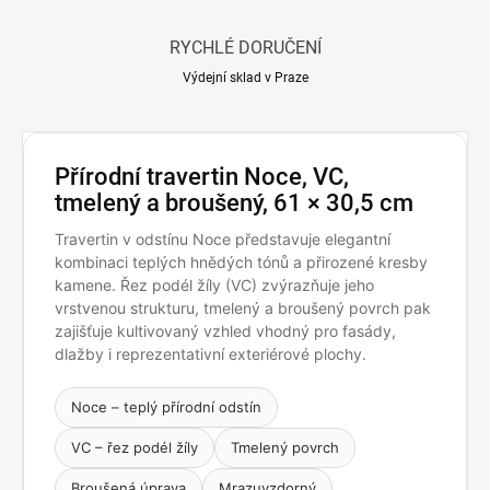
RYCHLÉ DORUČENÍ
Výdejní sklad v Praze
Přírodní travertin Noce, VC,
tmelený a broušený, 61 × 30,5 cm
Travertin v odstínu Noce představuje elegantní
kombinaci teplých hnědých tónů a přirozené kresby
kamene. Řez podél žíly (VC) zvýrazňuje jeho
vrstvenou strukturu, tmelený a broušený povrch pak
zajišťuje kultivovaný vzhled vhodný pro fasády,
dlažby i reprezentativní exteriérové plochy.
Noce – teplý přírodní odstín
VC – řez podél žíly
Tmelený povrch
Broušená úprava
Mrazuvzdorný