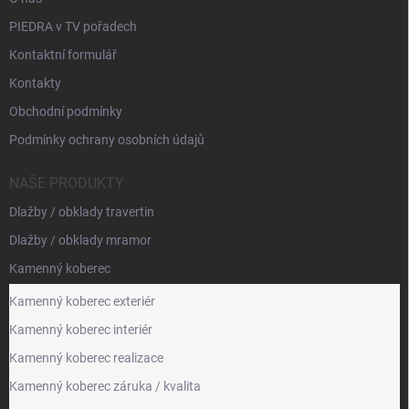
PIEDRA v TV pořadech
Kontaktní formulář
Kontakty
Obchodní podmínky
Podmínky ochrany osobních údajů
NAŠE PRODUKTY
Dlažby / obklady travertin
Dlažby / obklady mramor
Kamenný koberec
Kamenný koberec exteriér
Kamenný koberec interiér
Kamenný koberec realizace
Kamenný koberec záruka / kvalita