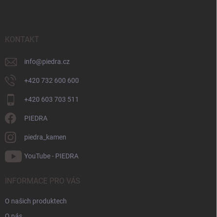
p
a
t
KONTAKT
í
info
@
piedra.cz
+420 732 600 600
+420 603 703 511
PIEDRA
piedra_kamen
YouTube - PIEDRA
INFORMACE PRO VÁS
O našich produktech
O nás