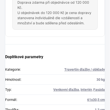
Doprava zdarma při objednávce od 120 000
Kč.
U objednávek do 120 000 Kč je cena dopravy
stanovena individuálně dle vzdálenosti a
množství a bude sdělena před odesláním.
Doplňkové parametry
Kategorie
:
Travertin dlažby / obklady
Hmotnost
:
30 kg
Typ
:
Venkovní dlažba
,
Interiér
,
Fasáda
Formát
:
61x30,5 cm
Tloušťka
:
1,2 cm