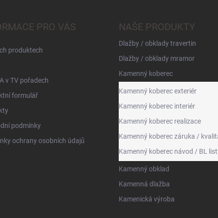
ORMACE PRO VÁS
NAŠE PRODUKTY
Dlažby / obklady travertin
ch produktech
Dlažby / obklady mramor
Kamenný koberec
A v TV pořadech
Kamenný koberec exteriér
tní formulář
Kamenný koberec interiér
kty
Kamenný koberec realizace
dní podmínky
Kamenný koberec záruka / kvalit
nky ochrany osobních údajů
Kamenný koberec návod / BL list
Kamenný obklad
Kamenná dlažba
Kamenická výroba