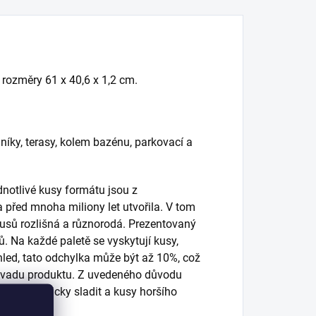
 rozměry 61 x 40,6 x 1,2 cm.
dníky, terasy, kolem bazénu, parkovací a
dnotlivé kusy formátu jsou z
 před mnoha miliony let utvořila. V tom
 kusů rozlišná a různorodá. Prezentovaný
. Na každé paletě se vyskytují kusy,
zhled, tato odchylka může být až 10%, což
za vadu produktu. Z uvedeného důvodu
arevně opticky sladit a kusy horšího