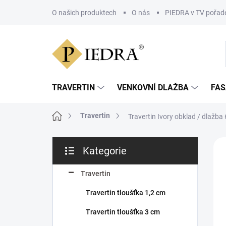
Přejít
na
O našich produktech
O nás
PIEDRA v TV pořad
obsah
TRAVERTIN
VENKOVNÍ DLAŽBA
FAS
Domů
Travertin
Travertin Ivory obklad / dlažb
P
Kategorie
o
Přeskočit
s
kategorie
t
Travertin
r
Travertin tloušťka 1,2 cm
a
n
Travertin tloušťka 3 cm
n