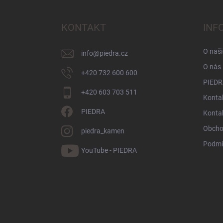
á
p
a
KONTAKT
INF
t
í
O naši
info
@
piedra.cz
O nás
+420 732 600 600
PIEDR
+420 603 703 511
Kontak
PIEDRA
Konta
Obcho
piedra_kamen
Podmí
YouTube - PIEDRA