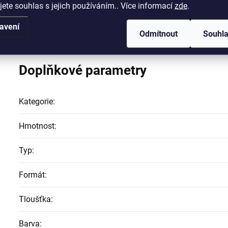
jete souhlas s jejich používáním.. Více informací
zde
.
Na tento produkt je doprava zdarma od 120.000 Kč! Cena 
avení
vypočtena individuálně dle vzdálenosti a množství, cena 
Odmítnout
Souhl
Doplňkové parametry
Kategorie
:
Hmotnost
:
Typ
:
Formát
:
Tloušťka
:
Barva
: