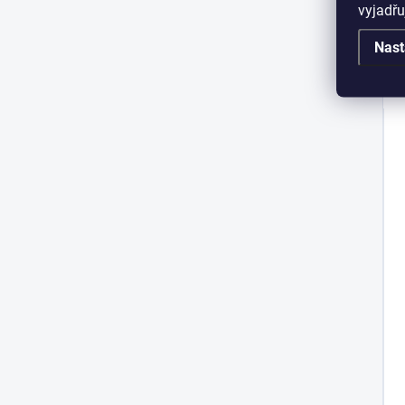
vyjadřu
Nast