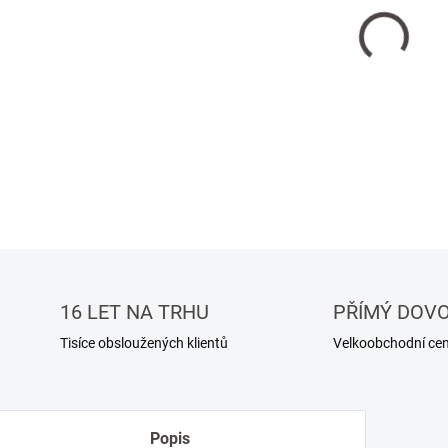
−
Přírod
rozměr
DETAIL
16 LET NA TRHU
PŘÍMÝ DOV
Tisíce obsloužených klientů
Velkoobchodní ce
Popis