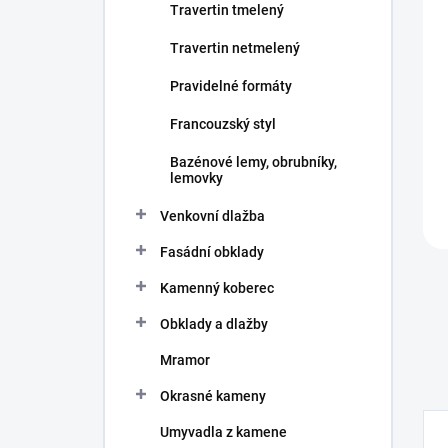
í
Travertin tmelený
p
Travertin netmelený
a
n
Pravidelné formáty
e
l
Francouzský styl
Bazénové lemy, obrubníky,
lemovky
Venkovní dlažba
Fasádní obklady
Kamenný koberec
Obklady a dlažby
Mramor
Okrasné kameny
Umyvadla z kamene