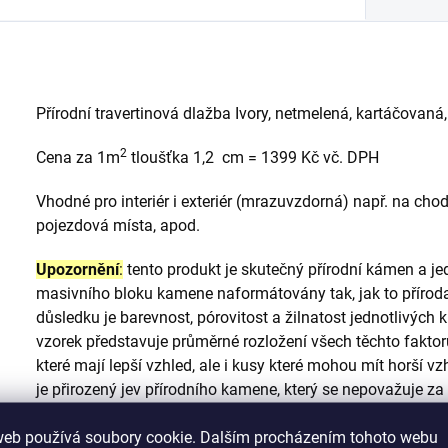
Přírodní travertinová dlažba Ivory, netmelená, kartáčovaná,
2
Cena za 1m
tloušťka 1,2 cm = 1399 Kč vč. DPH
Vhodné pro interiér i exteriér (mrazuvzdorná) např. na cho
pojezdová místa, apod.
Upozornění
:
tento produkt je skutečný přírodní kámen a je
masivního bloku kamene naformátovány tak, jak to příroda
důsledku je barevnost, pórovitost a žilnatost jednotlivých
vzorek představuje průměrné rozložení všech těchto faktorů
které mají lepší vzhled, ale i kusy které mohou mít horší v
je přirozený jev přírodního kamene, který se nepovažuje 
doporučujeme před pokládkou si jednotlivé kusy rozložit, b
web používá soubory cookie. Dalším procházením tohoto webu
vzhledu použít na tzv. dořezy.