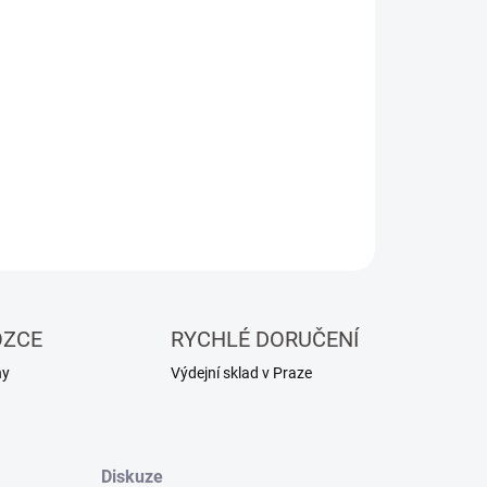
+
Přidat do košíku
ní travertinová dlažba / obklad Ivory, kartáčovaná,
y 61 x 40,6 x 1,2 cm.
NÍ INFORMACE
ZEPTAT SE
HLÍDAT
OZCE
RYCHLÉ DORUČENÍ
ny
Výdejní sklad v Praze
Diskuze