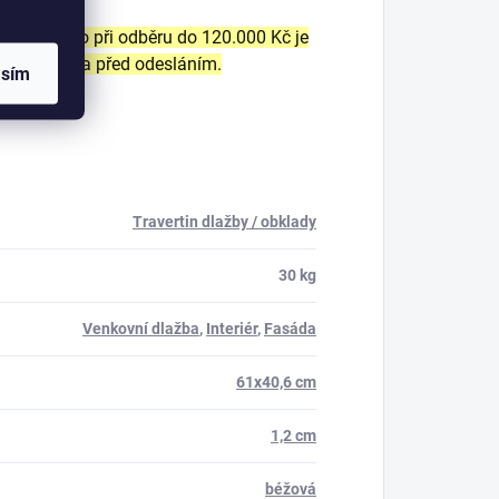
dopravného při odběru do 120.000 Kč je
bude sdělena před odesláním.
asím
Travertin dlažby / obklady
30 kg
Venkovní dlažba
,
Interiér
,
Fasáda
61x40,6 cm
1,2 cm
béžová