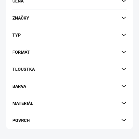
r
CENA
o
d
ZNAČKY
u
k
t
TYP
ů
FORMÁT
TLOUŠŤKA
BARVA
MATERIÁL
POVRCH