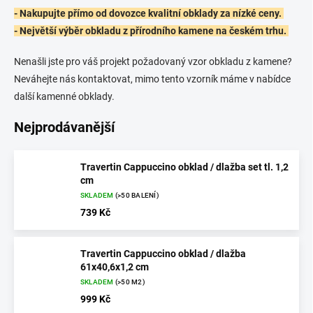
- Nakupujte přímo od dovozce kvalitní obklady za nízké ceny.
- Největší výběr obkladu z přírodního kamene na českém trhu.
Nenašli jste pro váš projekt požadovaný vzor obkladu z kamene?
Neváhejte nás kontaktovat, mimo tento vzorník máme v nabídce
další kamenné obklady.
Nejprodávanější
Travertin Cappuccino obklad / dlažba set tl. 1,2
cm
SKLADEM
(>50 BALENÍ)
739 Kč
Travertin Cappuccino obklad / dlažba
61x40,6x1,2 cm
SKLADEM
(>50 M2)
999 Kč