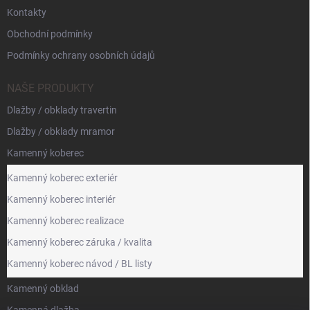
Kontakty
Obchodní podmínky
Podmínky ochrany osobních údajů
NAŠE PRODUKTY
Dlažby / obklady travertin
Dlažby / obklady mramor
Kamenný koberec
Kamenný koberec exteriér
Kamenný koberec interiér
Kamenný koberec realizace
Kamenný koberec záruka / kvalita
Kamenný koberec návod / BL listy
Kamenný obklad
Kamenná dlažba