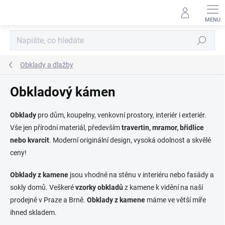
Přejít
na
obsah
Hledat
Obklady a dlažby
Obkladový kámen
Obklady
pro dům, koupelny, venkovní prostory, interiér i exteriér.
Vše jen přírodní materiál, především
travertin, mramor, břidlice
nebo kvarcit
. Moderní originální design, vysoká odolnost a skvělé
ceny!
Obklady z kamene
jsou vhodné na stěnu v interiéru nebo fasády a
sokly domů. Veškeré
vzorky obkladů
z kamene k vidění na naší
prodejně v Praze a Brně.
Obklady z kamene
máme ve větší míře
ihned skladem.