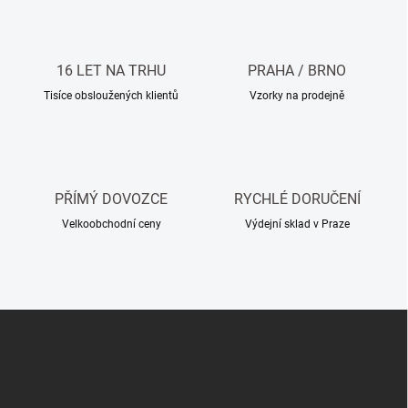
á
d
a
c
16 LET NA TRHU
PRAHA / BRNO
í
Tisíce obsloužených klientů
Vzorky na prodejně
p
r
v
k
y
v
PŘÍMÝ DOVOZCE
RYCHLÉ DORUČENÍ
ý
p
Velkoobchodní ceny
Výdejní sklad v Praze
i
s
u
Z
á
p
a
t