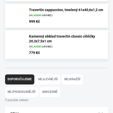
Travertin cappuccino, tmelený 61x40,6x1,2 cm
SKLADEM
(>50 M2)
999 Kč
Kamenný obklad travertin classic cihličky
20,3x7,5x1 cm
SKLADEM
(>50 M2)
779 Kč
Ř
DOPORUČUJEME
NEJLEVNĚJŠÍ
NEJDRAŽŠÍ
a
z
e
NEJPRODÁVANĚJŠÍ
ABECEDNĚ
n
7
položek celkem
í
p