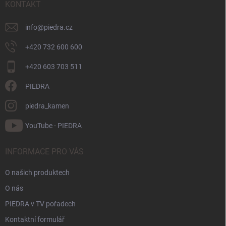
KONTAKT
í
info
@
piedra.cz
+420 732 600 600
+420 603 703 511
PIEDRA
piedra_kamen
YouTube - PIEDRA
INFORMACE PRO VÁS
O našich produktech
O nás
PIEDRA v TV pořadech
Kontaktní formulář