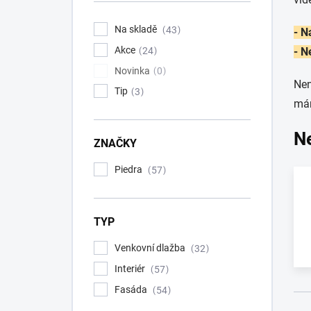
í
p
Na skladě
43
- N
a
Akce
n
24
- N
e
Novinka
0
l
Nen
Tip
3
mám
N
ZNAČKY
Piedra
57
TYP
Venkovní dlažba
32
Interiér
57
Fasáda
54