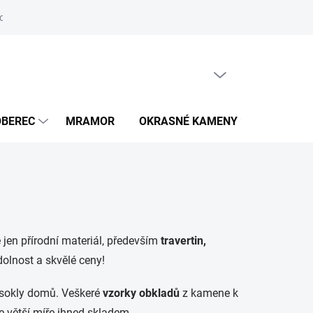
odmínky ochrany osobních údajů
PRÁZDNÝ KOŠÍK
NÁKUPNÍ
KOŠÍK
OBEREC
MRAMOR
OKRASNÉ KAMENY
UMYVAD
e jen přírodní materiál, především
travertin,
dolnost a skvělé ceny!
 sokly domů. Veškeré
vzorky obkladů
z kamene k
větší míře ihned skladem.