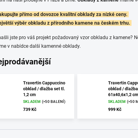
akupujte přímo od dovozce kvalitní obklady za nízké ceny.
ejvětší výběr obkladu z přírodního kamene na českém trhu.
ašli jste pro váš projekt požadovaný vzor obkladu z kamene? N
e v nabídce další kamenné obklady.
ejprodávanější
Travertin Cappuccino
Travertin Capp
obklad / dlažba set tl.
obklad / dlažba
1,2 cm
61x40,6x1,2 c
SKLADEM
(>50 BALENÍ)
SKLADEM
(>50 
739 Kč
999 Kč