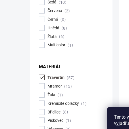
Šedá
10
Červená
2
Černá
0
Hnědá
8
Žlutá
6
Multicolor
1
MATERIÁL
Travertin
57
Mramor
15
Žula
1
Křemičité oblázky
1
Břidlice
8
A
Tento 
Pískovec
1
T
vyjadřu