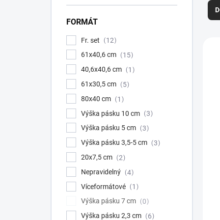
Ř
D
a
FORMÁT
z
e
Fr. set
V
12
n
ý
A
í
61x40,6 cm
15
p
p
T
40,6x40,6 cm
1
i
r
s
61x30,5 cm
5
o
p
d
80x40 cm
1
r
u
Výška pásku 10 cm
3
o
k
d
Výška pásku 5 cm
3
t
u
ů
Výška pásku 3,5-5 cm
3
k
20x7,5 cm
2
t
ů
Nepravidelný
4
Víceformátové
1
Výška pásku 7 cm
0
Výška pásku 2,3 cm
6