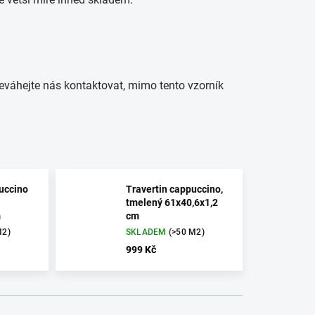
eváhejte nás kontaktovat, mimo tento vzorník
uccino
Travertin cappuccino,
tmelený 61x40,6x1,2
m
cm
M2)
SKLADEM
(>50 M2)
999 Kč