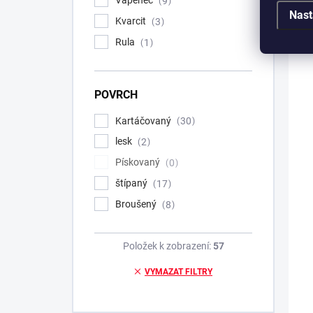
Vápenec
9
Nast
Kvarcit
3
Rula
1
POVRCH
Kartáčovaný
30
lesk
2
Pískovaný
0
štípaný
17
Broušený
8
Položek k zobrazení:
57
VYMAZAT FILTRY