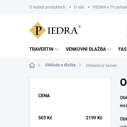
Přejít
na
O našich produktech
O nás
PIEDRA v TV pořad
obsah
TRAVERTIN
VENKOVNÍ DLAŽBA
FAS
Domů
Obklady a dlažby
Obkladový kámen
P
O
o
s
CENA
Ob
t
r
mra
a
n
503
Kč
2199
Kč
Ob
n
vid