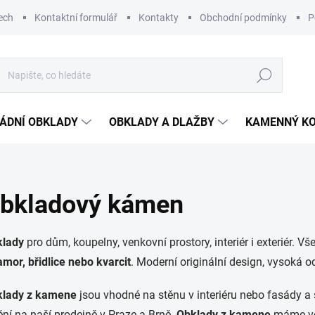
ech
Kontaktní formulář
Kontakty
Obchodní podmínky
P
Hledat
ÁDNÍ OBKLADY
OBKLADY A DLAŽBY
KAMENNÝ K
bkladový kámen
klady
pro dům, koupelny, venkovní prostory, interiér i exteriér. Vš
mor, břidlice nebo kvarcit
. Moderní originální design, vysoká o
klady z kamene
jsou vhodné na stěnu v interiéru nebo fasády a
ění na naší prodejně v Praze a Brně.
Obklady z kamene
máme ve 