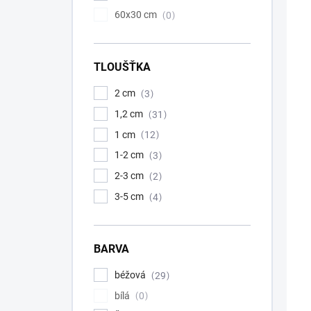
60x30 cm
0
TLOUŠŤKA
2 cm
3
1,2 cm
31
1 cm
12
1-2 cm
3
2-3 cm
2
A
3-5 cm
4
BARVA
béžová
29
bílá
0