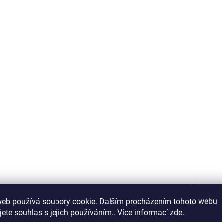
Kamenný
Kamenný
Ka
obklad Rock
obklad Rock
ob
Afyon mix,
Golden, různé
Sil
různé velikosti
velikosti
růz
1 199 Kč
1 399 Kč
1 
/ m2
/ m2
990,91 Kč bez DPH
1 156,20 Kč bez DPH
1 0
Do košíku
Do košíku
Kamenný obklad,
Kamenný obklad,
Kam
přírodní kámen,
přírodní kámen,
pří
lámaný kámen -
lámaný kámen -
lám
nepravidelný tvar,
nepravidelný tvar,
nep
tloušťka 3-5 cm
tloušťka 3-5 cm
tlo
KCE
AKCE
web používá soubory cookie. Dalším procházením tohoto webu
IP
jete souhlas s jejich používáním.. Více informací
zde
.