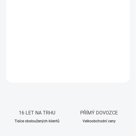
MŮŽEME
DORUČIT DO:
14.8.2026
−
+
Přidat do košíku
Obkladový kámen, přírodní mramor bílý mix, velikost dílku 2,3 cm x
4,8 cm, tloušťka 1 cm
DETAILNÍ INFORMACE
ZEPTAT SE
HLÍDAT
16 LET NA TRHU
PŘÍMÝ DOVOZCE
Tisíce obsloužených klientů
Velkoobchodní ceny