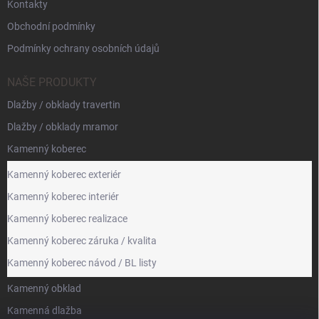
Kontakty
Obchodní podmínky
Podmínky ochrany osobních údajů
NAŠE PRODUKTY
Dlažby / obklady travertin
Dlažby / obklady mramor
Kamenný koberec
Kamenný koberec exteriér
Kamenný koberec interiér
Kamenný koberec realizace
Kamenný koberec záruka / kvalita
Kamenný koberec návod / BL listy
Kamenný obklad
Kamenná dlažba