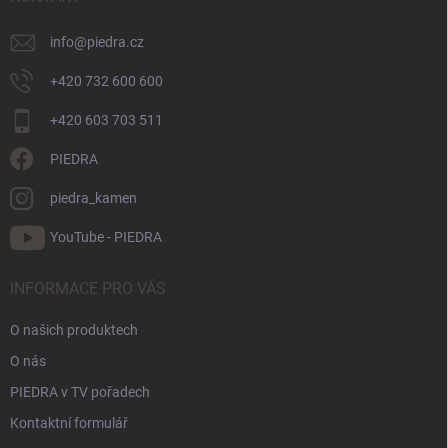
í
info
@
piedra.cz
+420 732 600 600
+420 603 703 511
PIEDRA
piedra_kamen
YouTube - PIEDRA
INFORMACE PRO VÁS
O našich produktech
O nás
PIEDRA v TV pořadech
Kontaktní formulář