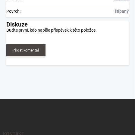
Povrch
:
štípaný
Diskuze
Buďte první, kdo napíše příspěvek k této položce.
Přidat komentář
Z
á
p
a
t
KONTAKT