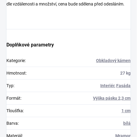
dle vzdálenosti a množství, cena bude sdělena před odesláním.
Doplňkové parametry
Kategorie
:
Obkladový kámen
Hmotnost
:
27 kg
Typ
:
Interiér
,
Fasáda
Formát
:
Výška pásku 2,3 cm
Tloušťka
:
1 cm
Barva
:
bílá
Materiál
:
Mramor