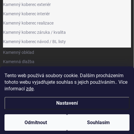
Kamenný koberec exteriér
Kamenný koberec interiér
Kamenný koberec realizace
Kamenný koberec záruka / kvalita
Kamenný koberec návod / BL listy
Kamenný obklad
Kamenná dlažba
Kamenická výroba
Tento web používá soubory cookie. Dalším procházením
tohoto webu vyjadřujete souhlas s jejich používáním.. Více
FACEBOOK
informací
zde
.
Nastavení
Copyright 2026
PIEDRA.CZ
. Všechna práva vyhrazena.
Odmítnout
Souhlasím
Vytvořil Shoptet