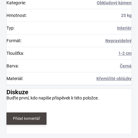
Kategorie
:
Obkladový kámen
Hmotnost
:
25 kg
Typ
:
Interiér
Formát
:
Nepravidelný
Tloušťka
:
1-2 cm
Barva
:
Černá
Materiál
:
Křemičité oblázky
Diskuze
Buďte první, kdo napíše příspěvek k této položce.
Přidat komentář