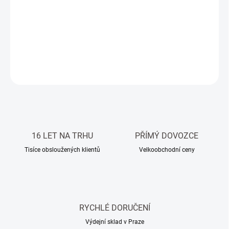
−
+
Přidat do košíku
Přírodní kamenná mozaika z černých oblázků
DETAILNÍ INFORMACE
ZEPTAT SE
HLÍDAT
16 LET NA TRHU
PŘÍMÝ DOVOZCE
Tisíce obsloužených klientů
Velkoobchodní ceny
RYCHLÉ DORUČENÍ
Výdejní sklad v Praze