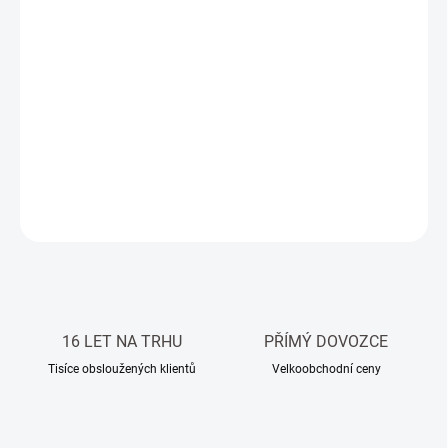
−
+
Přidat do košíku
Kamenný obklad, přírodní kámen - nepravidelný tvar, tloušťka 3-5
cm, výška 3-7 cm
DETAILNÍ INFORMACE
ZEPTAT SE
HLÍDAT
16 LET NA TRHU
PŘÍMÝ DOVOZCE
Tisíce obsloužených klientů
Velkoobchodní ceny