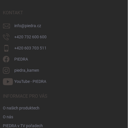
a
t
KONTAKT
í
info
@
piedra.cz
+420 732 600 600
+420 603 703 511
PIEDRA
piedra_kamen
YouTube - PIEDRA
INFORMACE PRO VÁS
O našich produktech
O nás
PIEDRA v TV pořadech