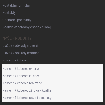
Kontaktní formulář
Kontakty
Obchodní podmínky
Podmínky ochrany osobních údajů
NAŠE PRODUKTY
Dlažby / obklady travertin
Dlažby / obklady mramor
Kamenný koberec
Kamenný koberec exteriér
Kamenný koberec interiér
Kamenný koberec realizace
Kamenný koberec záruka / kvalita
Kamenný koberec návod / BL listy