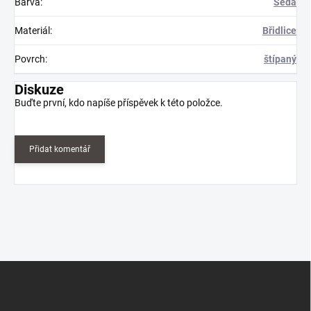
Barva
:
Šedá
Materiál
:
Břidlice
Povrch
:
štípaný
Diskuze
Buďte první, kdo napíše příspěvek k této položce.
Přidat komentář
Z
á
p