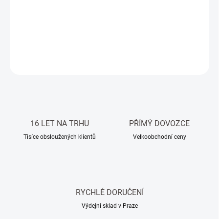
Sada oblázků a 100% UV odolného prémiového pojiva již od 799
Kč/m2
DETAILNÍ INFORMACE
ZEPTAT SE
HLÍDAT
16 LET NA TRHU
PŘÍMÝ DOVOZCE
Tisíce obsloužených klientů
Velkoobchodní ceny
RYCHLÉ DORUČENÍ
Výdejní sklad v Praze