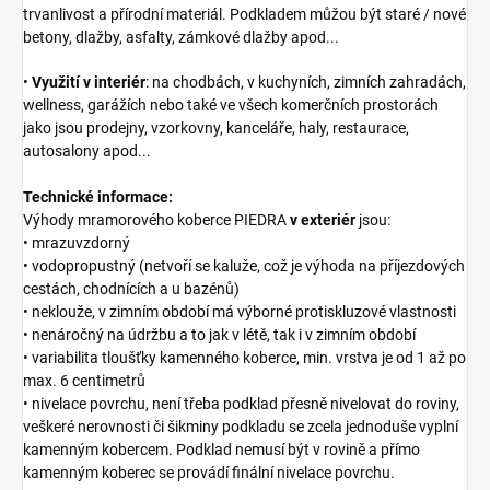
trvanlivost a přírodní materiál. Podkladem můžou být staré / nové
betony, dlažby, asfalty, zámkové dlažby apod...
•
Využití v interiér
: na chodbách, v kuchyních, zimních zahradách,
wellness, garážích nebo také ve všech komerčních prostorách
jako jsou prodejny, vzorkovny, kanceláře, haly, restaurace,
autosalony apod...
Technické informace:
Výhody mramorového koberce PIEDRA
v exteriér
jsou:
• mrazuvzdorný
• vodopropustný (netvoří se kaluže, což je výhoda na příjezdových
cestách, chodnících a u bazénů)
• neklouže, v zimním období má výborné protiskluzové vlastnosti
• nenáročný na údržbu a to jak v létě, tak i v zimním období
• variabilita tloušťky kamenného koberce, min. vrstva je od 1 až po
max. 6 centimetrů
• nivelace povrchu, není třeba podklad přesně nivelovat do roviny,
veškeré nerovnosti či šikminy podkladu se zcela jednoduše vyplní
kamenným kobercem. Podklad nemusí být v rovině a přímo
kamenným koberec se provádí finální nivelace povrchu.