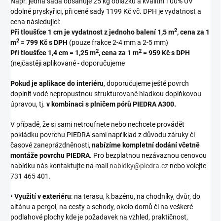
Např. jedna sada obsahuje 25 kg oblázků a kvalitní 100% UV
odolné pryskyřici, při ceně sady 1199 Kč vč. DPH je vydatnost a
cena následující:
2
Při tloušťce 1 cm je vydatnost z jednoho balení 1,5 m
, cena za 1
2
m
= 799 Kč s DPH
(pouze frakce 2-4 mm a 2-5 mm)
2
2
Při tloušťce 1,4 cm = 1,25 m
, cena za 1 m
= 959 Kč s DPH
(nejčastěji aplikované - doporučujeme
Pokud je aplikace do interiéru
, doporučujeme ještě povrch
doplnit vodě nepropustnou strukturovaně hladkou doplňkovou
úpravou, tj.
v kombinaci s plničem pórů PIEDRA A300.
V případě, že si sami netroufnete nebo nechcete provádět
pokládku povrchu PIEDRA sami například z důvodu záruky či
časové zaneprázdněnosti,
nabízíme kompletní dodání včetně
montáže povrchu PIEDRA
. Pro bezplatnou nezávaznou cenovou
nabídku nás kontaktujte na mail
nabidky@piedra.cz
nebo volejte
731 465 401.
•
Využití v exteriéru
: na terasu, k bazénu, na chodníky, dvůr, do
altánu a pergol, na cesty a schody, okolo domů či na veškeré
podlahové plochy kde je požadavek na vzhled, praktičnost,