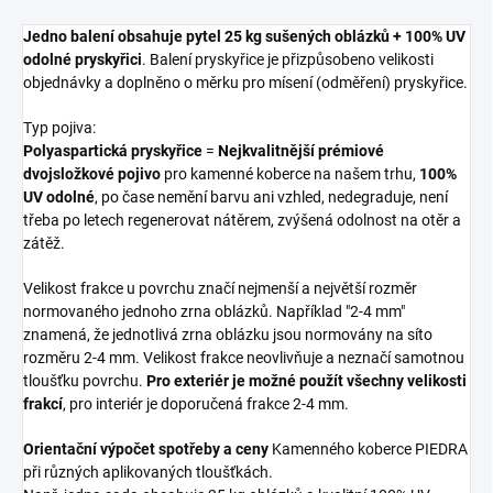
Jedno balení obsahuje pytel 25 kg sušených oblázků + 100% UV
odolné pryskyřici
. Balení pryskyřice je přizpůsobeno velikosti
objednávky a doplněno o měrku pro mísení (odměření) pryskyřice.
Typ pojiva:
Polyaspartická pryskyřice
=
Nejkvalitnější prémiové
dvojsložkové pojivo
pro kamenné koberce na našem trhu,
100%
UV odolné
, po čase nemění barvu ani vzhled, nedegraduje, není
třeba po letech regenerovat nátěrem, zvýšená odolnost na otěr a
zátěž.
Velikost frakce u povrchu značí nejmenší a největší rozměr
normovaného jednoho zrna oblázků. Například "2-4 mm"
znamená, že jednotlivá zrna oblázku jsou normovány na síto
rozměru 2-4 mm. Velikost frakce neovlivňuje a neznačí samotnou
tloušťku povrchu.
Pro exteriér je možné použít všechny velikosti
frakcí
, pro interiér je doporučená frakce 2-4 mm.
Orientační výpočet spotřeby a ceny
Kamenného koberce PIEDRA
při různých aplikovaných tloušťkách.