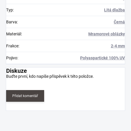
Typ
:
Litá dlažba
Barva
:
Černá
Materiál
:
Mramorové oblázky
Frakce
:
2-4 mm
Pojivo
:
Polyaspartické 100% UV
Diskuze
Buďte první, kdo napíše příspěvek k této položce.
Přidat komentář