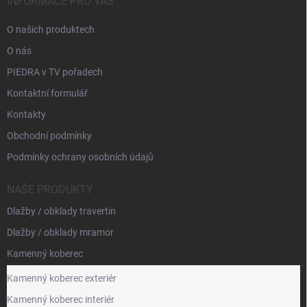
INFORMACE PRO VÁS
O našich produktech
O nás
PIEDRA v TV pořadech
Kontaktní formulář
Kontakty
Obchodní podmínky
Podmínky ochrany osobních údajů
NAŠE PRODUKTY
Dlažby / obklady travertin
Dlažby / obklady mramor
Kamenný koberec
Kamenný koberec exteriér
Kamenný koberec interiér