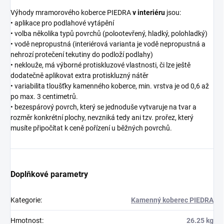
Výhody mramorového koberce PIEDRA
v interiéru
jsou:
• aplikace pro podlahové vytápění
• volba několika typů povrchů (polootevřený, hladký, polohladký)
• vodě nepropustná (interiérová varianta je vodě nepropustná a
nehrozí protečení tekutiny do podloží podlahy)
• neklouže, má výborné protiskluzové vlastnosti, či lze ještě
dodatečně aplikovat extra protiskluzný nátěr
• variabilita tloušťky kamenného koberce, min. vrstva je od 0,6 až
po max. 3 centimetrů.
• bezespárový povrch, který se jednoduše vytvaruje na tvar a
rozměr konkrétní plochy, nevzniká tedy ani tzv. prořez, který
musíte připočítat k ceně pořízení u běžných povrchů.
Doplňkové parametry
Kategorie
:
Kamenný koberec PIEDRA
Hmotnost
:
26.25 kg