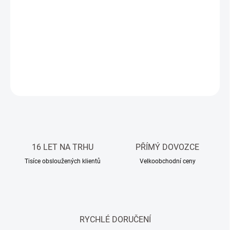
−
+
Přidat do košíku
Přírodní kamenné umyvadlo mramor, ručně opracované, béžová
barva
DETAILNÍ INFORMACE
ZEPTAT SE
HLÍDAT
16 LET NA TRHU
PŘÍMÝ DOVOZCE
Tisíce obsloužených klientů
Velkoobchodní ceny
RYCHLÉ DORUČENÍ