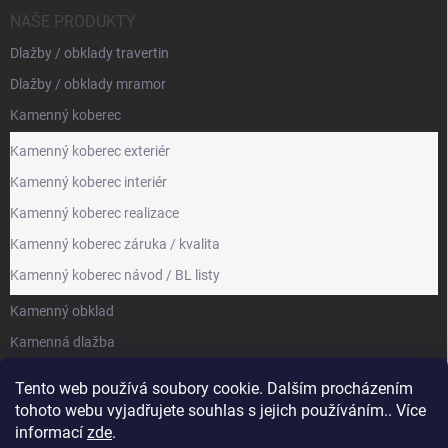
NAŠE PRODUKTY
Dlažby / obklady travertin
Dlažby / obklady mramor
Kamenný koberec
Kamenný koberec exteriér
Kamenný koberec interiér
Kamenný koberec realizace
Kamenný koberec záruka / kvalita
Kamenný koberec návod / BL listy
Kamenný obklad
Kamenná dlažba
Kamenická výroba
Tento web používá soubory cookie. Dalším procházením
tohoto webu vyjadřujete souhlas s jejich používáním.. Více
FACEBOOK
informací
zde
.