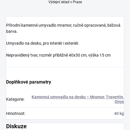
Výdejní sklad v Praze
Přírodní kamenné umyvadlo mramor, ručně opracované, béžová
barva.
Umyvadlo na desku, pro interiér i exteriér.
Nepravidlený tvar, rozměr přibližně 40x30 cm, výška 15 cm
Doplňkové parametry
Kamenná umyvadla na desku – Mramor, Travertin,
Kategorie
:
Onyx
Hmotnost
:
40 kg
Diskuze