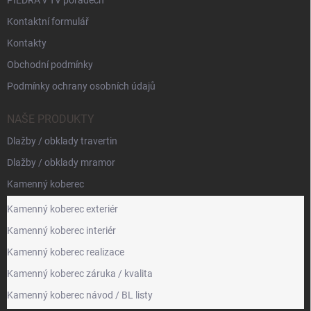
PIEDRA v TV pořadech
Kontaktní formulář
Kontakty
Obchodní podmínky
Podmínky ochrany osobních údajů
NAŠE PRODUKTY
Dlažby / obklady travertin
Dlažby / obklady mramor
Kamenný koberec
Kamenný koberec exteriér
Kamenný koberec interiér
Kamenný koberec realizace
Kamenný koberec záruka / kvalita
Kamenný koberec návod / BL listy