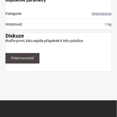
Doplňkové parametry
Kategorie
:
Impregnace
Hmotnost
:
1 kg
Diskuze
Buďte první, kdo napíše příspěvek k této položce.
Přidat komentář
Z
á
p