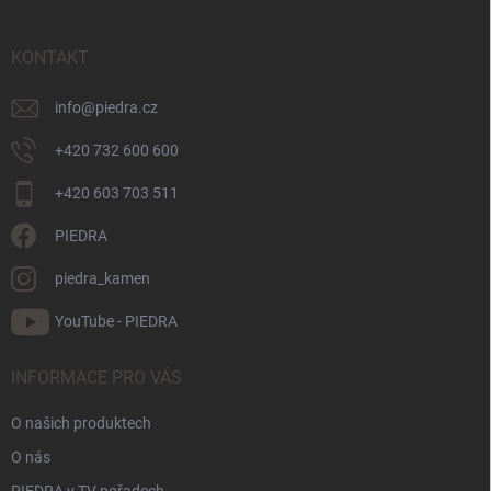
a
t
KONTAKT
í
info
@
piedra.cz
+420 732 600 600
+420 603 703 511
PIEDRA
piedra_kamen
YouTube - PIEDRA
INFORMACE PRO VÁS
O našich produktech
O nás